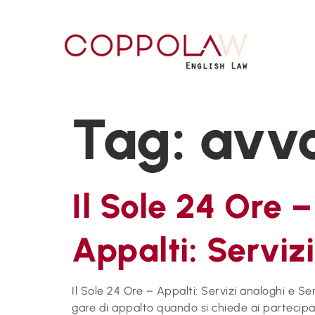
Tag:
avvo
Il Sole 24 Or
Appalti: Servizi
Il Sole 24 Ore – Appalti: Servizi analoghi e S
gare di appalto quando si chiede ai partecipan