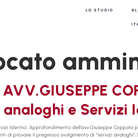
LO STUDIO
B
IT
cato ammini
e – AVV.GIUSEPPE C
 analoghi e Servizi I
ervizi Identici. Approfondimento dell’avv.Giuseppe Coppola pu
ti di provare il pregresso svolgimento di “servizi analoghi”,