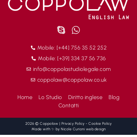
Mobile: [+44] 756 35 52 252
Mobile: [+39] 334 37 56 736
info@coppolastudiolegale.com
coppolaw@coppolaw.co.uk
Home
Lo Studio
Diritto inglese
Blog
Contatti
2026 © Coppolaw |
Privacy Policy
-
Cookie Policy
Made with ✨ by
Nicole Curioni web.design