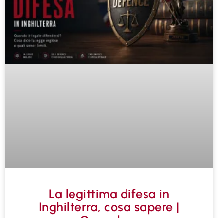
La legittima difesa in
Inghilterra, cosa sapere |