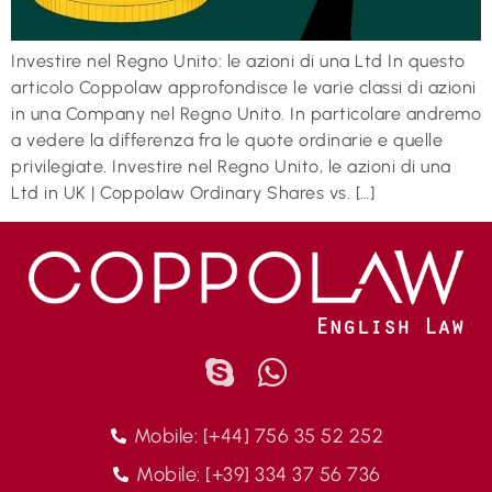
Investire nel Regno Unito: le azioni di una Ltd In questo
articolo Coppolaw approfondisce le varie classi di azioni
in una Company nel Regno Unito. In particolare andremo
a vedere la differenza fra le quote ordinarie e quelle
privilegiate. Investire nel Regno Unito, le azioni di una
Ltd in UK | Coppolaw Ordinary Shares vs. […]
Mobile: [+44] 756 35 52 252
Mobile: [+39] 334 37 56 736