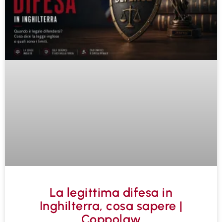
La legittima difesa in
Inghilterra, cosa sapere |
Coppolaw