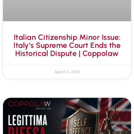
Italian Citizenship Minor Issue:
Italy’s Supreme Court Ends the
Historical Dispute | Coppolaw
Agosto 3, 2026