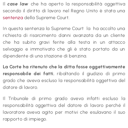
Il
case law
che ha aperto la responsabilità oggettiva
secondo il diritto di lavoro nel Regno Unito è stata una
sentenza
della Supreme Court.
In questa sentenza la Supreme Court la ha accolto una
richiesta di risarcimento danni avanzata da un cliente
che ha subito gravi ferite alla testa in un attacco
selvaggio e immotivato che gli è stato portato da un
dipendente di una stazione di benzina.
La Corte ha ritenuto che la ditta fosse oggettivamente
responsabile dei fatti
, ribaltando il giudizio di primo
grado che aveva escluso la responsabilità oggettiva del
datore di lavoro.
Il Tribunale di primo grado aveva infatti escluso la
responsabilità oggettiva del datore di lavoro perché il
lavoratore aveva agito per motivi che esulavano il suo
rapporto di impiego.