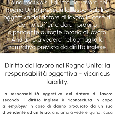
La normativa sul diritto del lavoro nel
Regno Unito prevede la responsabilità
oggettiva del datore di lavoro in caso di
danno sofferto da un proprio
dipendente durante l'orario di lavoro.
Andiamo a vedere nel dettaglio la
normativa prevista da diritto inglese.
Diritto del lavoro nel Regno Unito: la
responsabilità oggettiva - vicarious
laibility.
La responsabilità oggettiva del datore di lavoro
secondo il diritto inglese è riconosciuta in capo
all’
employer
in caso di danno procurato da un suo
dipendente ad un terzo:
andiamo a vedere, quindi, cosa