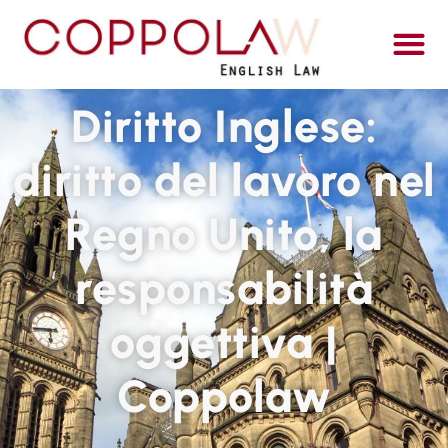
ITALI
Diritto Inglese:
diritto del lavoro nel
Regno Unito, la
responsabilità
oggettiva |
Coppolaw