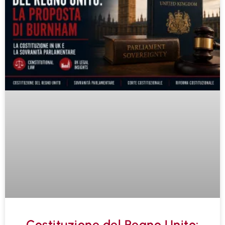
Costituzione del Regno Unito: