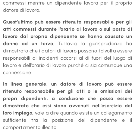
commessi mentre un dipendente lavora per il proprio
datore di lavoro.
Quest’ultimo può essere ritenuto responsabile per gli
atti commessi durante l’orario di lavoro o sul posto di
lavoro dal proprio dipendente se hanno causato un
danno ad un terzo
. Tuttavia, la giurisprudenza ha
dimostrato che i datori di lavoro possono talvolta essere
responsabili di incidenti occorsi al di fuori del luogo di
lavoro e dell’orario di lavoro purché ci sia comunque una
connessione.
In linea generale, un datore di lavoro può essere
ritenuto responsabile per gli atti o le omissioni dei
propri dipendenti, a condizione che possa essere
dimostrato che essi siano avvenuti nell’esercizio del
loro impiego
, vale a dire quando esiste un collegamento
sufficiente tra la posizione del dipendente e il
comportamento illecito.