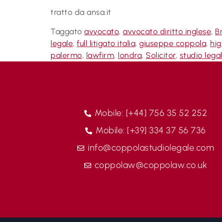
tratto da ansa.it
Taggato
avvocato
,
avvocato diritto inglese
,
B
legale
,
full litigato italia
,
giuseppe coppola
,
hig
palermo
,
lawfirm
,
londra
,
Solicitor
,
studio lega
Mobile: [+44] 756 35 52 252
Mobile: [+39] 334 37 56 736
info@coppolastudiolegale.com
coppolaw@coppolaw.co.uk