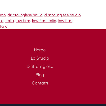
ermo
,
diritto inglese sicilia
,
diritto inglese studio
le
,
italia
,
law firm
,
law firm italia
,
law firm
talia
Home
Lo Studio
Diritto inglese
Blog
Contatti