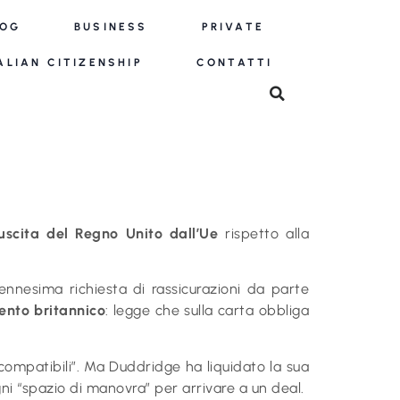
LOG
BUSINESS
PRIVATE
ALIAN CITIZENSHIP
CONTATTI
uscita del Regno Unito dall’Ue
rispetto alla
nnesima richiesta di rassicurazioni da parte
ento britannico
: legge che sulla carta obbliga
 “incompatibili”. Ma Duddridge ha liquidato la sua
i “spazio di manovra” per arrivare a un deal.