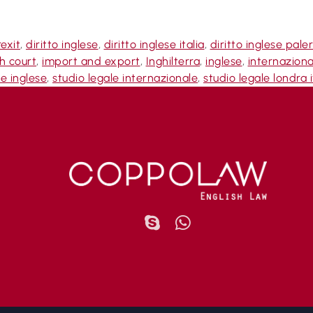
rexit
,
diritto inglese
,
diritto inglese italia
,
diritto inglese pal
h court
,
import and export
,
Inghilterra
,
inglese
,
internaziona
le inglese
,
studio legale internazionale
,
studio legale londra i