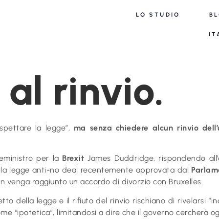
LO STUDIO
B
IT
 al rinvio.
ispettare la legge”,
ma senza chiedere alcun rinvio dell’
ceministro per la
Brexit
James Duddridge, rispondendo all’e
dalla legge anti-no deal recentemente approvata dal
Parlam
n venga raggiunto un accordo di divorzio con Bruxelles.
etto della legge e il rifiuto del rinvio rischiano di rivelarsi
“ipotetica”, limitandosi a dire che il governo cercherà ogn