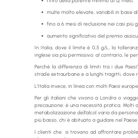
ritiro della patente minimo di 12 mesi;
multe molto elevate, variabili in base al
fino a 6 mesi di reclusione nei casi più g
aumento significativo del premio assicu
In Italia, dove il limite è 0,5 g/L, la tolle
inglese sia più permissivo: al contrario, le 
Perché la differenza di limiti tra i due Paes
strade extraurbane e a lunghi tragitti, dove
L’Italia invece, in linea con molti Paesi euro
Per gli italiani che vivono a Londra o via
precauzione: è una necessità pratica. Molti 
metabolizzazione dell’alcol varia da persona 
più basso, chi è abituato a guidare nel Paese
I clienti che si trovano ad affrontare prob