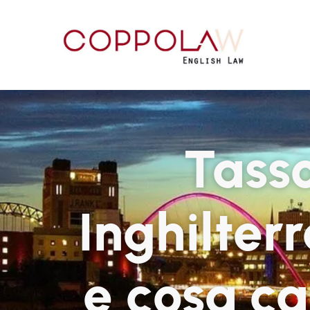
Tass
Inghilterr
e cosa ca