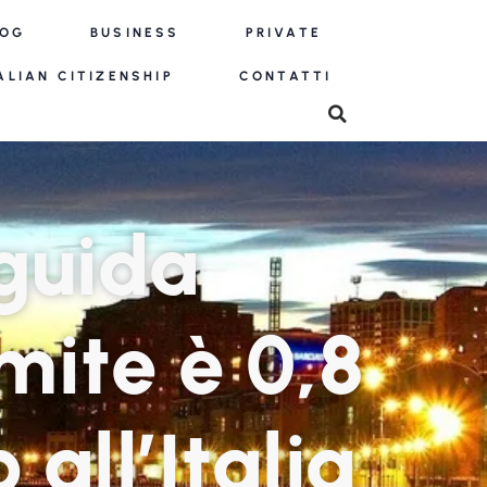
LOG
BUSINESS
PRIVATE
ALIAN CITIZENSHIP
CONTATTI
guida
imite è 0,8
all’Italia