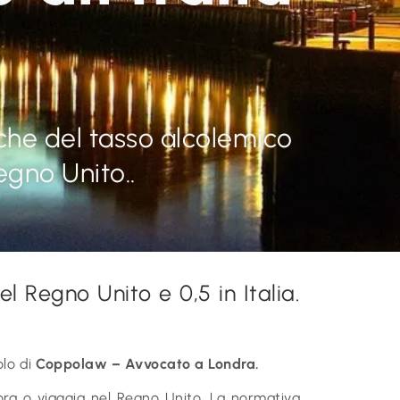
iche del tasso alcolemico
egno Unito..
el Regno Unito e 0,5 in Italia.
olo di
Coppolaw – Avvocato a Londra.
ora o viaggia nel Regno Unito. La normativa