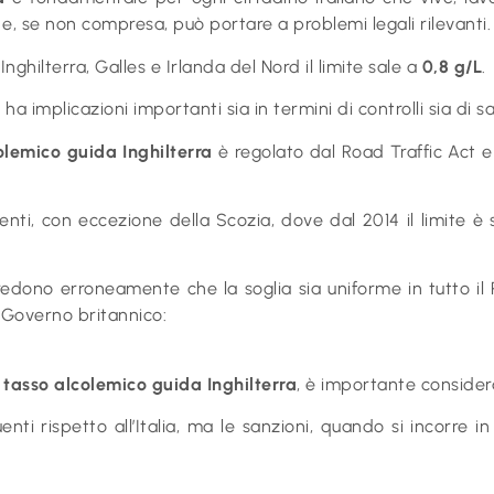
a e, se non compresa, può portare a problemi legali rilevanti.
n Inghilterra, Galles e Irlanda del Nord il limite sale a
0,8 g/L
.
implicazioni importanti sia in termini di controlli sia di sa
olemico guida Inghilterra
è regolato dal Road Traffic Act e
ducenti, con eccezione della Scozia, dove dal 2014 il limite
 credono erroneamente che la soglia sia uniforme in tutto il
el Governo britannico:
l
tasso alcolemico guida Inghilterra
, è importante consider
nti rispetto all’Italia, ma le sanzioni, quando si incorre