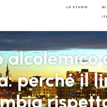
LO STUDIO
B
IT
o alcolemico 
a: perché il l
mbia rispetto 