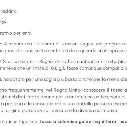
 reddito;
ravi;
rativo per anni.
ranza è minore ma il sistema di sanzioni segue una progressi
pene previste sono solitamente più dure quando si oltrepassa 
i? Storicamente, il Regno Unito ha mantenuto il limite più a
 riteneva che un limite di 0,8 g/L fosse comunque compatibil
pei, ha optato per una soglia più bassa anche per la meno abit
ggiano frequentemente nel Regno Unito, conoscere il
tasso a
automobilisti infatti danno per scontato che un bicchiere d
a persona e le conseguenze di un controllo possono essere molt
 di origine potrebbe sottovalutare la diversa normativa.
lematiche legate al
tasso alcolemico guida Inghilterra, ne