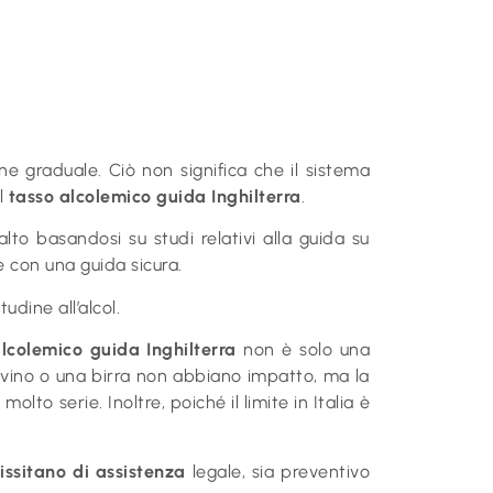
one graduale. Ciò non significa che il sistema
il
tasso alcolemico guida Inghilterra
.
lto basandosi su studi relativi alla guida su
e con una guida sicura.
udine all’alcol.
lcolemico guida Inghilterra
non è solo una
i vino o una birra non abbiano impatto, ma la
o serie. Inoltre, poiché il limite in Italia è
cissitano di assistenza
legale, sia preventivo