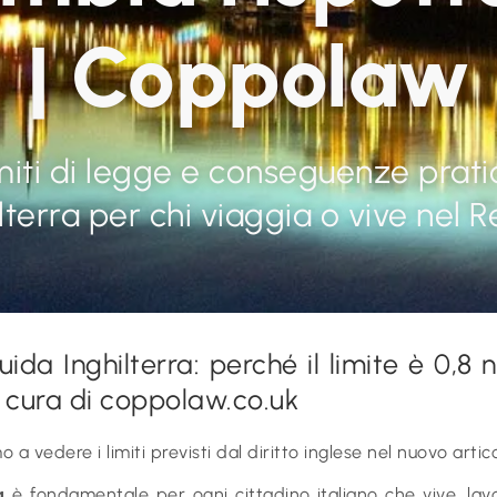
| Coppolaw
limiti di legge e conseguenze prat
lterra per chi viaggia o vive nel R
ida Inghilterra: perché il limite è 0,8 n
 A cura di coppolaw.co.uk
 a vedere i limiti previsti dal diritto inglese nel nuovo artic
a
è fondamentale per ogni cittadino italiano che vive, lav