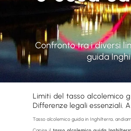
Confronto tra i diversi 
guida Inghi
Limiti del tasso alcolemico gu
Differenze legali essenziali.
Tasso alcolemico guida in Inghilterra, andiamo
Capire il
tasso alcolemico guida Inghilterr