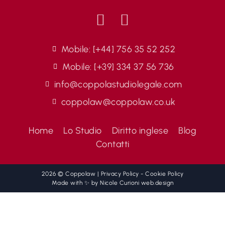
Mobile: [+44] 756 35 52 252
Mobile: [+39] 334 37 56 736
info@coppolastudiolegale.com
coppolaw@coppolaw.co.uk
Home
Lo Studio
Diritto inglese
Blog
Contatti
2026 © Coppolaw |
Privacy Policy
-
Cookie Policy
Made with ✨ by
Nicole Curioni web.design