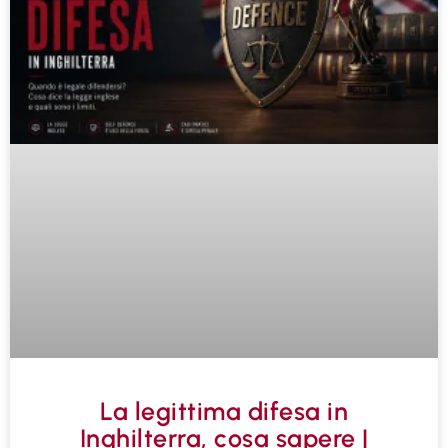
La legittima difesa in
Inghilterra, cosa sapere |